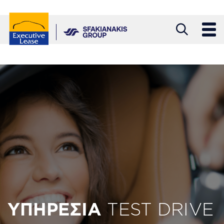
Παράκαμψη
προς
το
κυρίως
περιεχόμενο
ΥΠΗΡΕΣΙΑ
TEST DRIVE