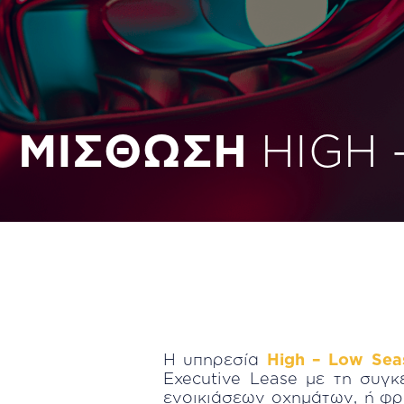
ΜΙΣΘΩΣΗ
HIGH
H υπηρεσία
High – Low Sea
Executive Lease με τη συγκ
ενοικιάσεων οχημάτων, ή φρ