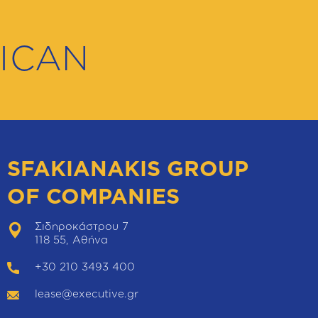
ICAN
SFAKIANAKIS GROUP
OF COMPANIES
Σιδηροκάστρου 7
118 55, Αθήνα
+30 210 3493 400
lease@executive.gr