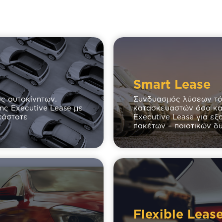
Smart Lease
ς αυτοκίνητων.
Συνδυασμός λύσεων τόσ
ης Executive Lease με
κατασκευαστών όσο και
κάστοτε
Executive Lease για ε
πακέτων – ποιοτικών δ
Flexible Leas