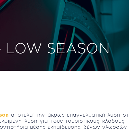
 - LOW SEASON
son
αποτελεί την άκρως επαγγελματική λύση στ
εκριμένη λύση για τους τουριστικούς κλάδους, 
οντιστήρια μέσης εκπαίδευσης, ξένων γλωσσών 