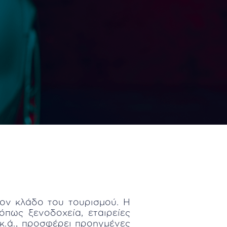
ον κλάδο του τουρισμού. Η
όπως ξενοδοχεία, εταιρείες
κ.ά., προσφέρει προηγμένες